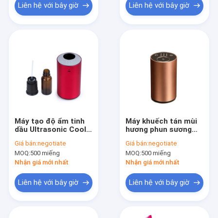
Liên hệ với bây giờ
Liên hệ với bây giờ
Máy tạo độ ẩm tinh
Máy khuếch tán mùi
dầu Ultrasonic Cool
hương phun sương
Mist
không nước
Giá bán:
negotiate
Giá bán:
negotiate
MOQ:
500 miếng
MOQ:
500 miếng
Nhận giá mới nhất
Nhận giá mới nhất
Liên hệ với bây giờ
Liên hệ với bây giờ