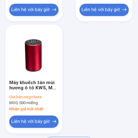
Thùng vệ sinh tự động
Liên hệ với bây giờ
Liên hệ với bây giờ
Máy khuếch tán mùi
hương ô tô KWS, Máy
khuếch tán tinh dầu
Giá bán:
negotiate
thơm ô tô bằng
MOQ:
500 miếng
nhôm
Nhận giá mới nhất
Liên hệ với bây giờ