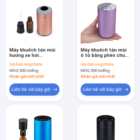
Máy khuếch tán mùi
Máy khuếch tán mùi
hương xe hơi
ô tô bằng phèn chua,
W105mm, Tinh dầu
Nước hoa nguyên
Giá bán:
negotiate
Giá bán:
negotiate
KWS cho mùi xe hơi
chất làm mát không
MOQ:
500 miếng
MOQ:
500 miếng
khí ô tô
Nhận giá mới nhất
Nhận giá mới nhất
Liên hệ với bây giờ
Liên hệ với bây giờ
Trang chủ
Các sản phẩm
Video