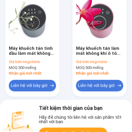
Máy khuếch tán tinh
Máy khuếch tán làm
dầu làm mát không
mát không khí ô tô
khí ô tô có thể sạc lại
5W, Máy khuếch tán
Giá bán:
negotiate
Giá bán:
negotiate
hương thơm ô tô
MOQ:
500 miếng
MOQ:
500 miếng
RoHS
Nhận giá mới nhất
Nhận giá mới nhất
Liên hệ với bây giờ
Liên hệ với bây giờ
Tiết kiệm thời gian của bạn
Hãy để chúng tôi liên hệ với sản phẩm tốt
nhất với bạn.