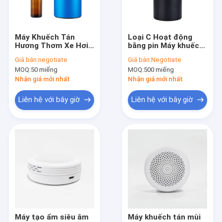
Về chúng tôi
Tham quan nhà máy
Máy Khuếch Tán
Loại C Hoạt động
Hương Thơm Xe Hơi
bằng pin Máy khuếch
Kiểm soát chất lượng
5 / 10ml Chai Có Thể
tán hương thơm ô tô
Giá bán:
negotiate
Giá bán:
Negotiate
Nạp Lại Cho Văn
Tinh dầu Dung tích
MOQ:
50 miếng
MOQ:
500 miếng
Phòng Tại Nhà
15-20ml
Liên hệ chúng tôi
Nhận giá mới nhất
Nhận giá mới nhất
Tin tức
Liên hệ với bây giờ
Liên hệ với bây giờ
Yêu cầu báo giá
Máy tạo mùi hương
Máy khuếch tán mùi hương HVAC
Máy tạo mùi hương
Máy tạo ẩm siêu âm
Máy khuếch tán mùi