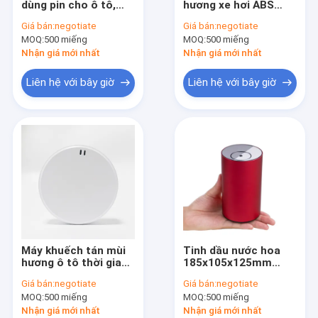
dùng pin cho ô tô,
hương xe hơi ABS
Bộ khuếch tán mùi hương xe hơi
máy khuếch tán làm
không dùng nước,
Giá bán:
negotiate
Giá bán:
negotiate
mát không khí 74g
Máy tạo ẩm tạo
MOQ:
Aerosol Air Freshener Dispenser
500 miếng
MOQ:
500 miếng
sương thơm mát
10x4,2x8,5Cm
Nhận giá mới nhất
Nhận giá mới nhất
Tự động Touchless Xà phòng
Liên hệ với bây giờ
Liên hệ với bây giờ
Hướng dẫn sử dụng quả xà phòng
Thùng vệ sinh bàn đạp
Máy rút khăn giấy tay
Tinh dầu khuếch tán hương thơm
Bộ quà tặng hương thơm
Máy khuếch tán mùi
Tinh dầu nước hoa
Máy sấy tóc nhẹ
hương ô tô thời gian
185x105x125mm
thông minh Trọng
Nhôm làm mát ô tô
Giá bán:
negotiate
Giá bán:
negotiate
lượng nhẹ 74g
Máy sấy tay treo tường
MOQ:
500 miếng
MOQ:
500 miếng
Nhận giá mới nhất
Nhận giá mới nhất