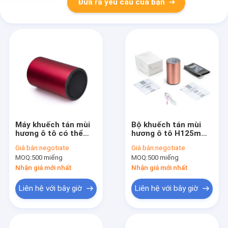
Đưa ra yêu cầu của bạn
Máy khuếch tán mùi
Bộ khuếch tán mùi
hương ô tô có thể
hương ô tô H125mm
sạc lại với chương
Auto Shutoff Thời
Giá bán:
negotiate
Giá bán:
negotiate
trình hẹn giờ
gian làm việc 30 giờ
MOQ:
500 miếng
MOQ:
500 miếng
Nhận giá mới nhất
Nhận giá mới nhất
Liên hệ với bây giờ
Liên hệ với bây giờ