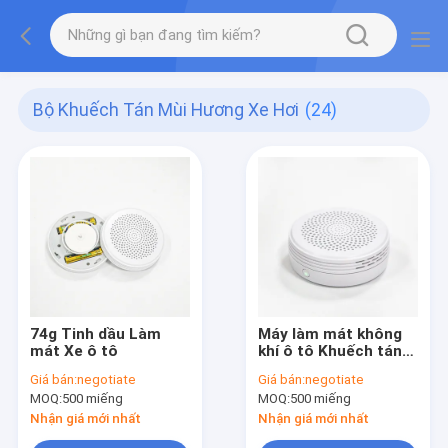
Bộ Khuếch Tán Mùi Hương Xe Hơi
(24)
74g Tinh dầu Làm
Máy làm mát không
mát Xe ô tô
khí ô tô Khuếch tán
Dầu RoHS
Giá bán:
negotiate
Giá bán:
negotiate
MOQ:
500 miếng
MOQ:
500 miếng
Nhận giá mới nhất
Nhận giá mới nhất