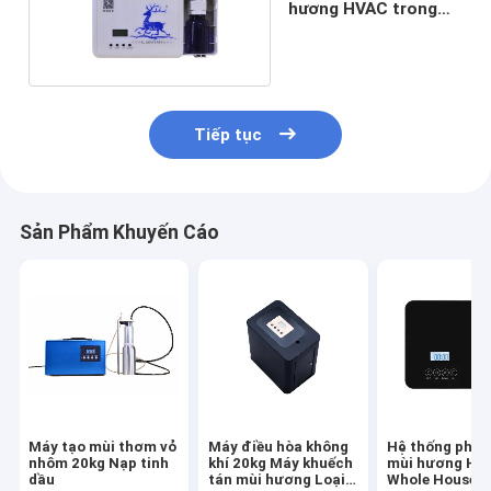
hương HVAC trong
phòng lớn 1.2kg
Tiếp tục
Sản Phẩm Khuyến Cáo
Máy tạo mùi thơm vỏ
Máy điều hòa không
Hệ thống phân
nhôm 20kg Nạp tinh
khí 20kg Máy khuếch
mùi hương Hv
dầu
tán mùi hương Loại
Whole House, 