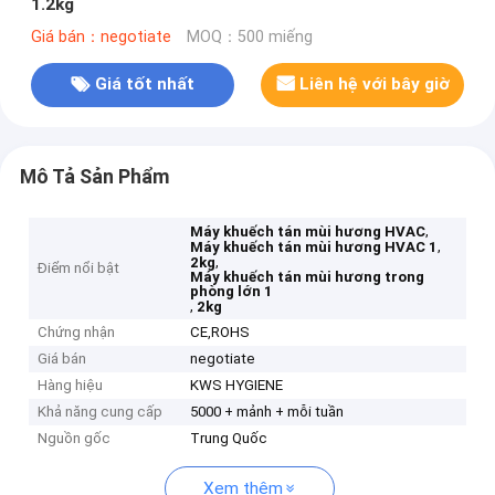
1.2kg
Giá bán：negotiate
MOQ：500 miếng
Giá tốt nhất
Liên hệ với bây giờ
Mô Tả Sản Phẩm
,
Máy khuếch tán mùi hương HVAC
,
Máy khuếch tán mùi hương HVAC 1
,
2kg
Điểm nổi bật
Máy khuếch tán mùi hương trong
phòng lớn 1
,
2kg
Chứng nhận
CE,ROHS
Giá bán
negotiate
Hàng hiệu
KWS HYGIENE
Khả năng cung cấp
5000 + mảnh + mỗi tuần
Nguồn gốc
Trung Quốc
Xem thêm