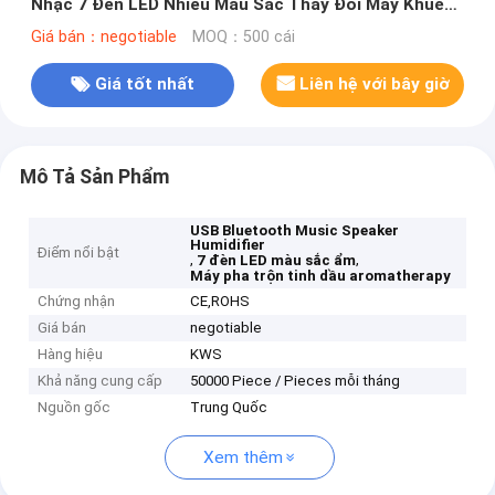
Nhạc 7 Đèn LED Nhiều Màu Sắc Thay Đổi Máy Khuếch
Tán Tinh Dầu Hương Liệu
Giá bán：negotiable
MOQ：500 cái
Giá tốt nhất
Liên hệ với bây giờ
Mô Tả Sản Phẩm
USB Bluetooth Music Speaker
Humidifier
Điểm nổi bật
,
,
7 đèn LED màu sắc ẩm
Máy pha trộn tinh dầu aromatherapy
Chứng nhận
CE,ROHS
Giá bán
negotiable
Hàng hiệu
KWS
Khả năng cung cấp
50000 Piece / Pieces mỗi tháng
Nguồn gốc
Trung Quốc
Xem thêm