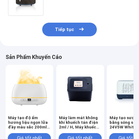
Khuếch Tán Tinh Dầu Hương Liệu
Tiếp tục
Sản Phẩm Khuyến Cáo
Máy tạo độ ẩm
Máy làm mát không
Máy tạo sươn
hương liệu ngọn lửa
khí khuếch tán điện
bằng sóng siê
đầy màu sắc 200ml
2ml / H, Máy khuếch
24V5W White E
Máy khuếch tán
tán mùi hương
Flame
hương thơm USB
thương mại CE tự
Giá tốt nhất
Giá tốt nhất
Giá tốt n