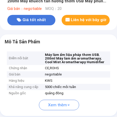
200ml Máy khuếch tán hương thơm USB Máy phun
sương làm mát hộ gia đình
Giá bán：negotiable
MOQ：20
Giá tốt nhất
Liên hệ với bây giờ
Mô Tả Sản Phẩm
,
Máy làm ẩm liệu pháp thơm USB
Điểm nổi bật
,
200ml Máy làm ẩm aromatherapy
Cool Mist Aromatherapy Humidifier
Chứng nhận
CE,ROHS
Giá bán
negotiable
Hàng hiệu
KWS
Khả năng cung cấp
5000 chiếc mỗi tuần
Nguồn gốc
quảng đông
Xem thêm