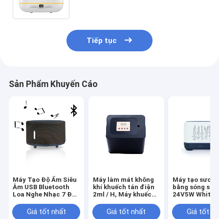
làm mát hộ gia đình
Tiếp tục
Sản Phẩm Khuyến Cáo
Máy Tạo Độ Ẩm Siêu
Máy làm mát không
Máy tạo sươn
Âm USB Bluetooth
khí khuếch tán điện
bằng sóng siê
Loa Nghe Nhạc 7 Đèn
2ml / H, Máy khuếch
24V5W White E
LED Nhiều Màu Sắc
tán mùi hương
Flame
Thay Đổi Máy
thương mại CE tự
Giá tốt nhất
Giá tốt nhất
Giá tốt n
Khuếch Tán Tinh Dầu
động