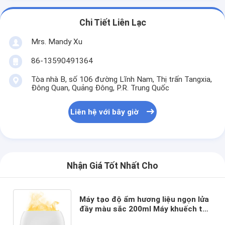
Chi Tiết Liên Lạc
Mrs. Mandy Xu
86-13590491364
Tòa nhà B, số 106 đường Lĩnh Nam, Thị trấn Tangxia,
Đông Quan, Quảng Đông, P.R. Trung Quốc
Liên hệ với bây giờ
Nhận Giá Tốt Nhất Cho
Máy tạo độ ẩm hương liệu ngọn lửa
đầy màu sắc 200ml Máy khuếch tán
hương thơm USB Máy phun sương